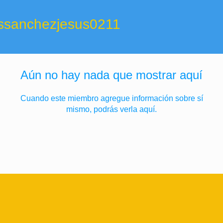
nchezjesus0211
ossanchezjesus0211
Aún no hay nada que mostrar aquí
Cuando este miembro agregue información sobre sí
mismo, podrás verla aquí.