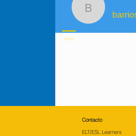
Fecha de registro: 8 dic 2022
barriossa
barri
Perfil
Contacto
ELT/ESL Learners