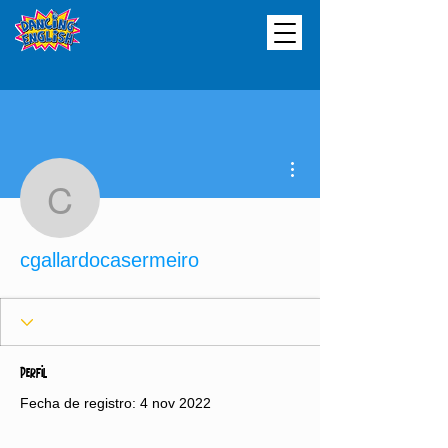
Más acciones
cgallardocasermeiro
cgallardocasermeiro
Perfil
Fecha de registro: 4 nov 2022