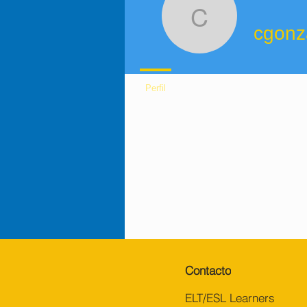
Fecha de registro: 11 oct 2022
cgonzale
cgonz
Perfil
Contacto
ELT/ESL Learners