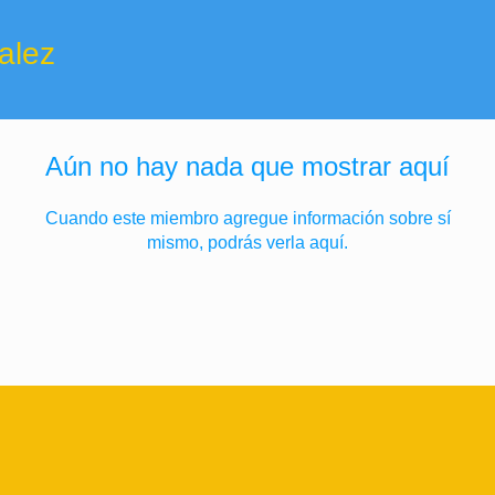
z
alez
Aún no hay nada que mostrar aquí
Cuando este miembro agregue información sobre sí
mismo, podrás verla aquí.