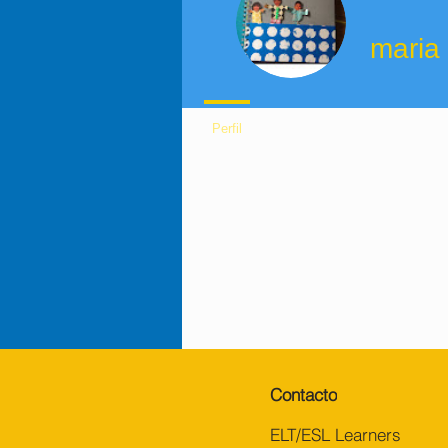
Fecha de registro: 10 nov 2022
maria
Perfil
Contacto
ELT/ESL Learners